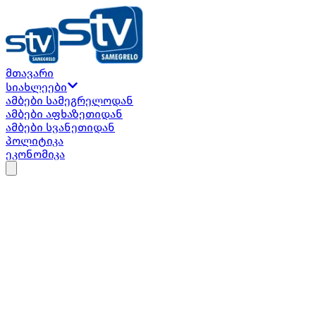
მთავარი
თბილისი
...
ზუგდიდი
...
ფოთი
...
სენაკი
...
სიახლეები
მარტვილი
...
ხობი
...
აბაშა
...
ჩხოროწყუ
...
ამბები სამეგრელოდან
ამბები აფხაზეთიდან
წალენჯიხა
...
მესტია
...
სოხუმი
...
გალი
...
ამბები სვანეთიდან
ოჩამჩირე
...
გაგრა
...
პოლიტიკა
USD
...
$
EUR
...
€
GBP
...
£
RUB
...
₽
TRY
...
₺
ეკონომიკა
ბოლო ჩანაწერები
Facebook
Twitter
Instagram
TikTok
Youtube
აფხაზეთის მეომართა კავშირი
Telegram
ბარამიძის განცხადებაზე:
პროვოკაციული, მოღალატეობრივი
და ანტისახელმწიფოებრივია